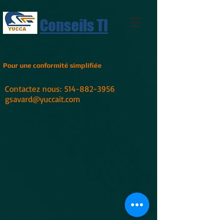
Conseils TI
Pour une conformité simplifiée
Contactez nous:
514-882-3956
gsavard@yuccait.com