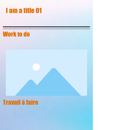
I am a title 01
Work to do
Travail à faire