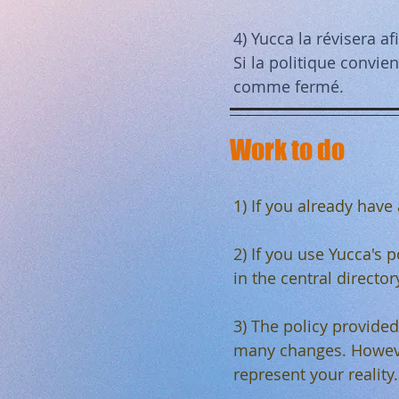
4) Yucca la révisera a
Si la politique convie
comme fermé.
Work to do
1) If you already have 
2) If you use Yucca's 
in the central director
3) The policy provide
many changes. However
represent your reality.