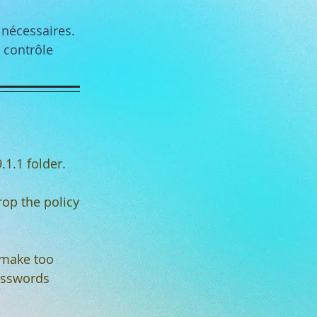
s nécessaires.
 contrôle
.1.1 folder.
rop the policy
 make too
asswords