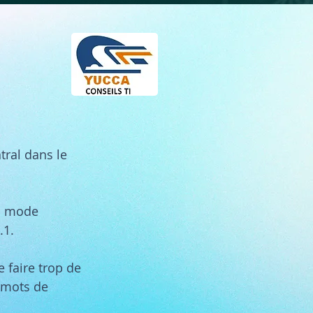
tral dans le
en mode
1.1.
e faire trop de
 mots de