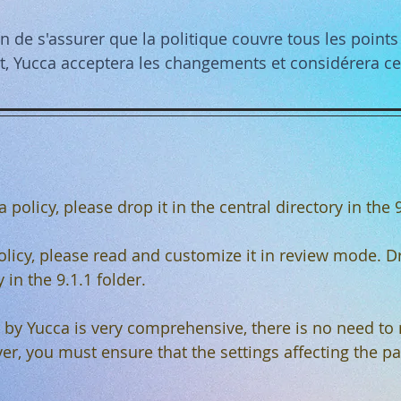
fin de s'assurer que la politique couvre tous les point
nt, Yucca acceptera les changements et considérera ce
a policy, please drop it in the central directory in the 9
policy, please read and customize it in review mode. D
y in the 9.1.1 folder.
d by Yucca is very comprehensive, there is no need to
, you must ensure that the settings affecting the p