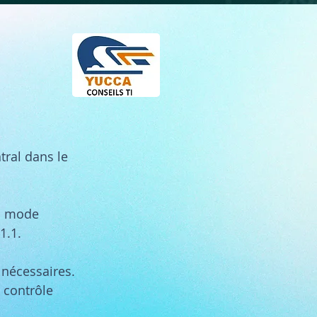
tral dans le
en mode
.1.1.
s nécessaires.
 contrôle