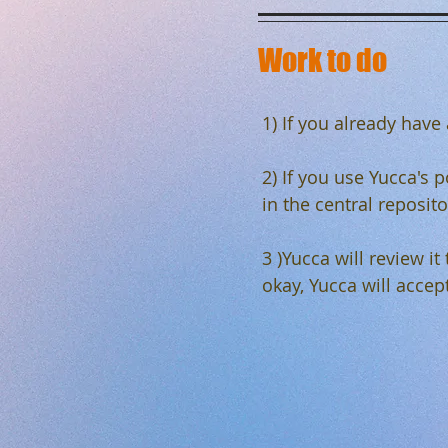
Work to do
1) If you already have 
2) If you use Yucca's 
in the central reposito
3 )Yucca will review it
okay, Yucca will accep