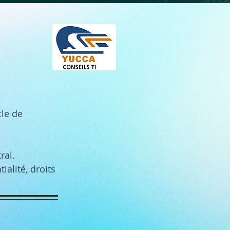
cle de
ral.
alité, droits