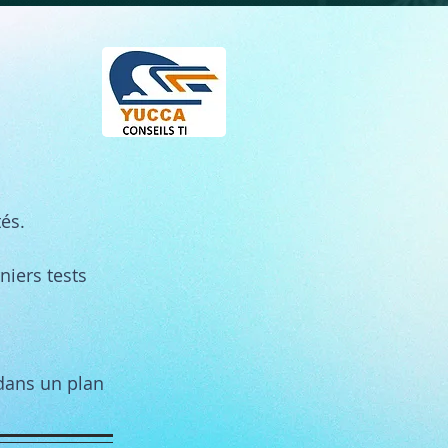
tés.
niers tests
 dans un plan