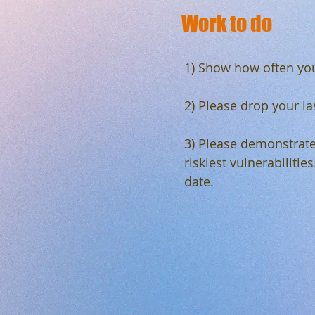
Work to do
1) Show how often you 
2) Please drop your las
3) Please demonstrate
riskiest vulnerabilitie
date.