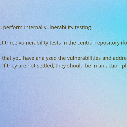
perform internal vulnerability testing.
t three vulnerability tests in the central repository (fo
 that you have analyzed the vulnerabilities and addr
s. If they are not settled, they should be in an action 