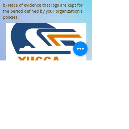
b) Piece of evidence that logs are kept for
the period defined by your organization's
policies.
Travail à faire