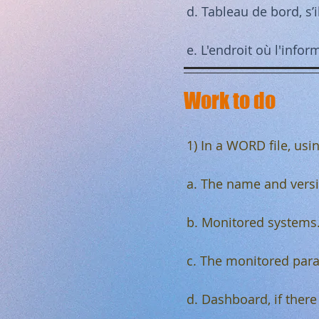
d. Tableau de bord, s’i
e. L'endroit où l'infor
Work to do
1) In a WORD file, usi
a. The name and versi
b. Monitored systems
c. The monitored par
d. Dashboard, if there