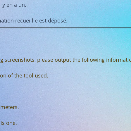
l y en a un.
mation recueillie est déposé.
ng screenshots, please output the following informati
on of the tool used.
.
ameters.
 is one.